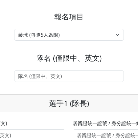
報名項目
隊名 (僅限中、英文)
選手1 (隊長)
文)
居留證統一證號 / 身分證統一