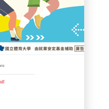
ทย
df